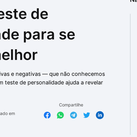
este de
as
as
ade para se
elhor
itivas e negativas — que não conhecemos
teste de personalidade ajuda a revelar
Compartilhe
zado em