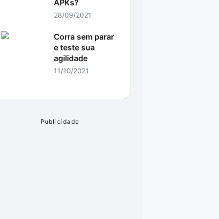
APKs?
28/09/2021
Corra sem parar
e teste sua
agilidade
11/10/2021