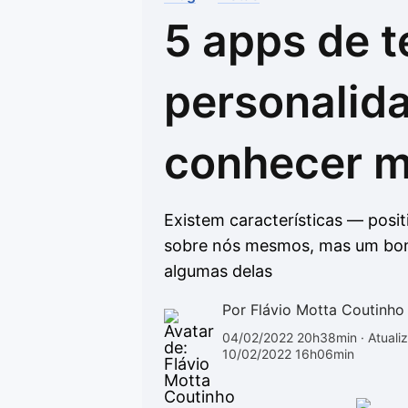
5 apps de t
Drivers
Outros
Ver mais categori
Ver mais categori
personalid
conhecer m
Existem características — pos
sobre nós mesmos, mas um bom 
algumas delas
Por Flávio Motta Coutinho
04/02/2022 20h38min
· Atuali
10/02/2022 16h06min