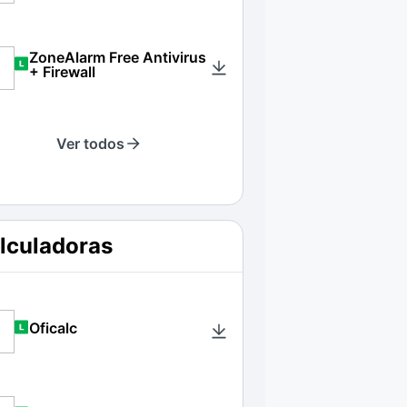
ZoneAlarm Free Antivirus
+ Firewall
Ver todos
lculadoras
Oficalc