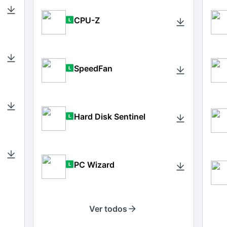
CPU-Z
SpeedFan
Hard Disk Sentinel
PC Wizard
Ver todos