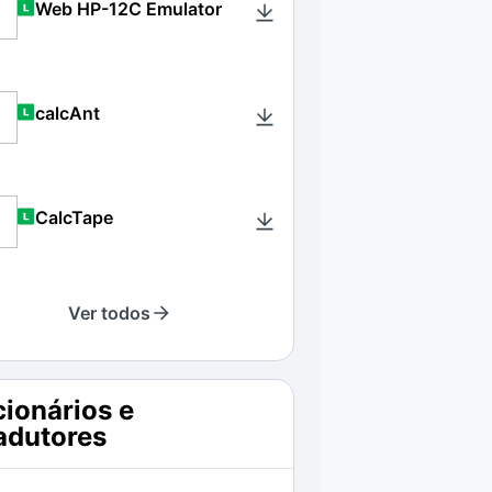
Web HP-12C Emulator
calcAnt
CalcTape
Ver todos
cionários e
adutores