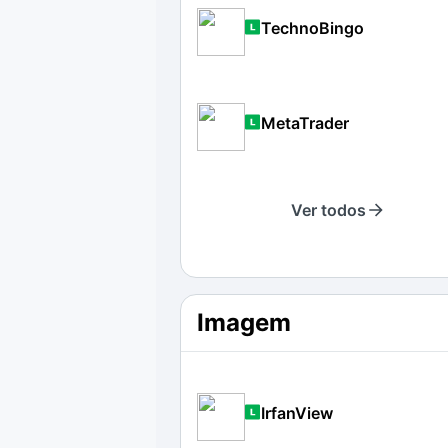
TechnoBingo
MetaTrader
Ver todos
Imagem
IrfanView