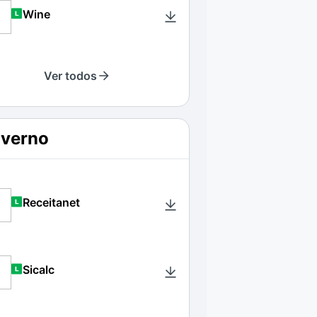
Wine
Ver todos
verno
Receitanet
Sicalc