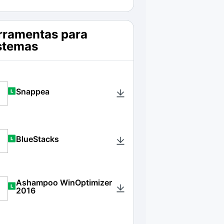
rramentas para
stemas
Snappea
BlueStacks
Ashampoo WinOptimizer
2016