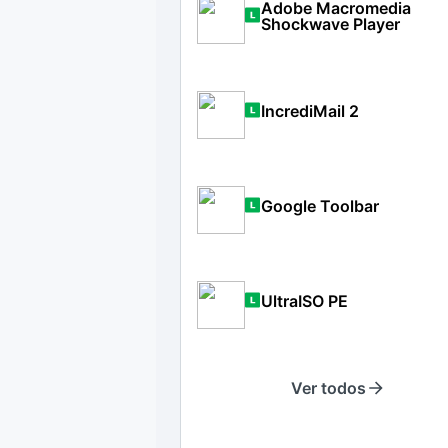
Adobe Macromedia
Shockwave Player
IncrediMail 2
Google Toolbar
UltraISO PE
Ver todos