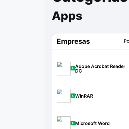
Drivers
Outros
Apps
Ver mais categori
Ver mais categori
Empresas
Po
Adobe Acrobat Reader
DC
WinRAR
Microsoft Word