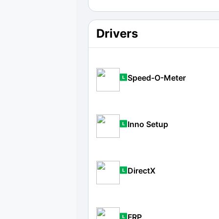
Drivers
Speed-O-Meter
Inno Setup
DirectX
FRP