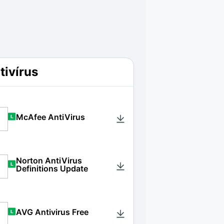
tivírus
McAfee AntiVirus
Norton AntiVirus
Definitions Update
AVG Antivirus Free