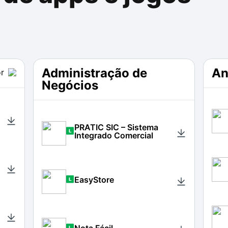
as
as
Administração de
An
r
Negócios
PRATIC SIC – Sistema
Integrado Comercial
EasyStore