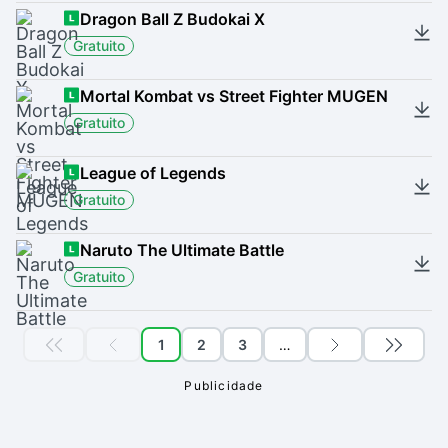
Dragon Ball Z Budokai X
Gratuito
Mortal Kombat vs Street Fighter MUGEN
Gratuito
League of Legends
Gratuito
Naruto The Ultimate Battle
Gratuito
1
2
3
…