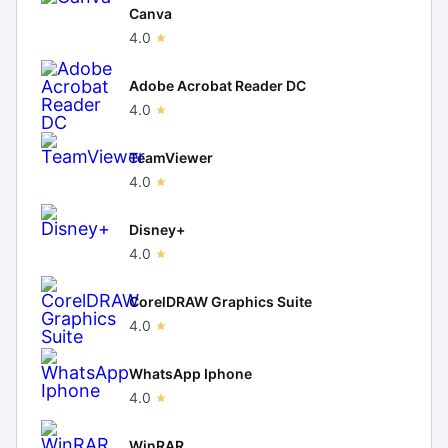
Canva
4.0
Adobe Acrobat Reader DC
4.0
TeamViewer
4.0
Disney+
4.0
CorelDRAW Graphics Suite
4.0
WhatsApp Iphone
4.0
WinRAR