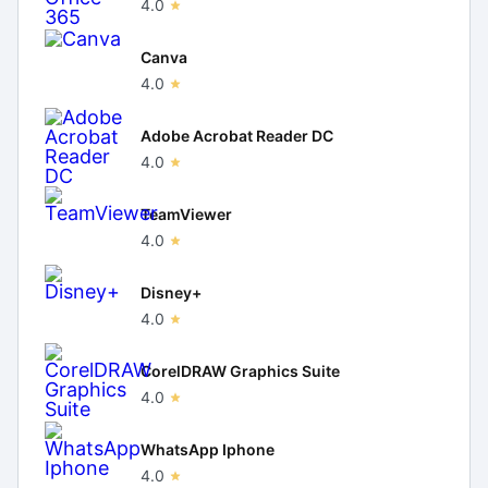
4.0
Canva
4.0
Adobe Acrobat Reader DC
4.0
TeamViewer
4.0
Disney+
4.0
CorelDRAW Graphics Suite
4.0
WhatsApp Iphone
4.0