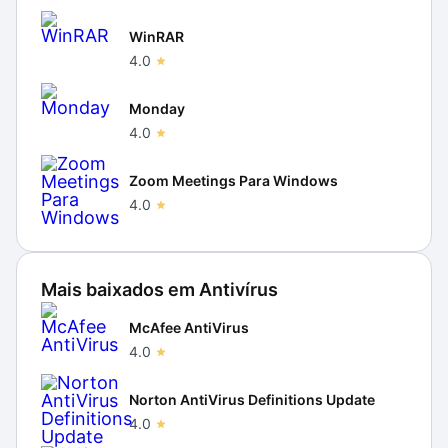
WinRAR
4.0
Monday
4.0
Zoom Meetings Para Windows
4.0
Mais baixados em
Antivírus
McAfee AntiVirus
4.0
Norton AntiVirus Definitions Update
4.0