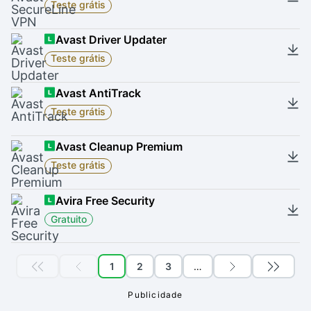
Teste grátis
Avast Driver Updater
Teste grátis
Avast AntiTrack
Teste grátis
Avast Cleanup Premium
Teste grátis
Avira Free Security
Gratuito
1
2
3
…