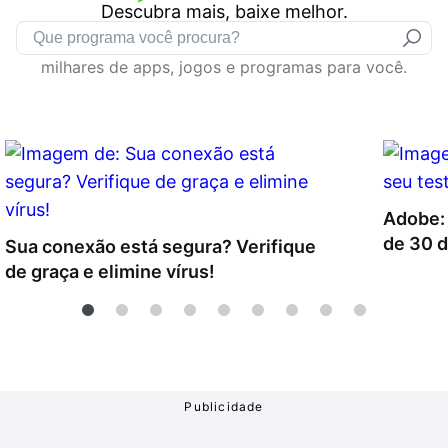
Descubra mais, baixe melhor.
Drivers
Outros
milhares de apps, jogos e programas para você.
Ver mais categori
Ver mais categori
Adobe: 
de 30 d
Sua conexão está segura? Verifique
de graça e elimine vírus!