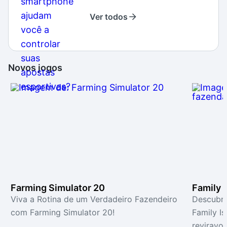
Ver todos
Novos jogos
Farming Simulator 20
Family 
Viva a Rotina de um Verdadeiro Fazendeiro
Descubra
com Farming Simulator 20!
Family I
reviravol