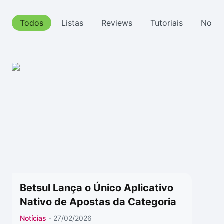
Drivers
Outros
Todos
Listas
Reviews
Tutoriais
Notíc
Ver mais categori
Ver mais categori
Betsul Lança o Único Aplicativo
Nativo de Apostas da Categoria
Notícias
- 27/02/2026