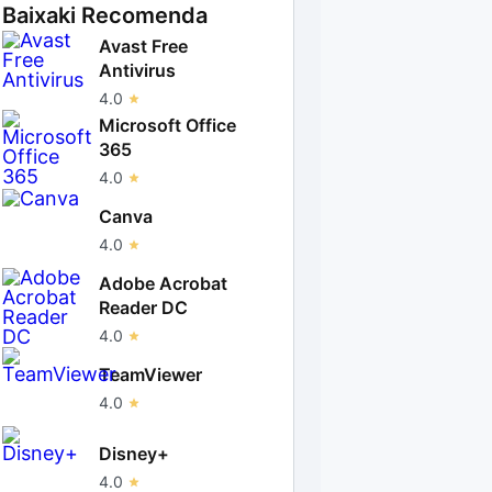
Baixaki Recomenda
Avast Free
Antivirus
4.0
Microsoft Office
365
4.0
Canva
4.0
Adobe Acrobat
Reader DC
4.0
TeamViewer
4.0
Disney+
4.0