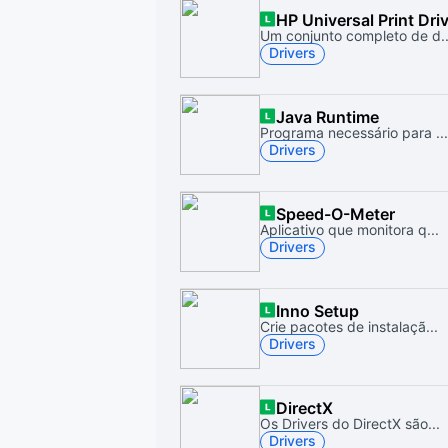
HP Universal Print Dri
Um conjunto completo de d..
Drivers
Java Runtime
Programa necessário para ...
Drivers
Speed-O-Meter
Aplicativo que monitora q...
Drivers
Inno Setup
Crie pacotes de instalaçã...
Drivers
DirectX
Os Drivers do DirectX são...
Drivers