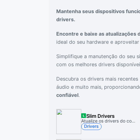
Drivers
Outros
Mantenha seus dispositivos func
drivers.
Ver mais categori
Ver mais categori
Encontre e baixe as atualizações 
ideal do seu hardware e aproveita
Simplifique a manutenção do seu s
com os melhores drivers disponívei
Descubra os drivers mais recentes 
áudio e muito mais, proporcionan
confiável
.
Slim Drivers
Atualize os drivers do co...
Drivers