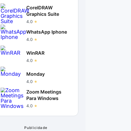
CorelDRAW
Graphics Suite
4.0
WhatsApp Iphone
4.0
WinRAR
4.0
Monday
4.0
Zoom Meetings
Para Windows
4.0