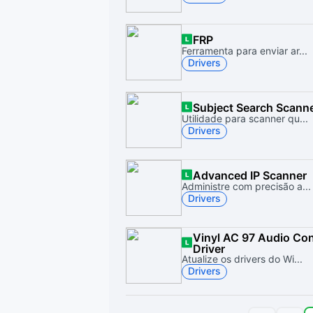
FRP
Ferramenta para enviar ar...
Drivers
Subject Search Scann
Utilidade para scanner qu...
Drivers
Advanced IP Scanner
Administre com precisão a...
Drivers
Vinyl AC 97 Audio Con
Driver
Atualize os drivers do Wi...
Drivers