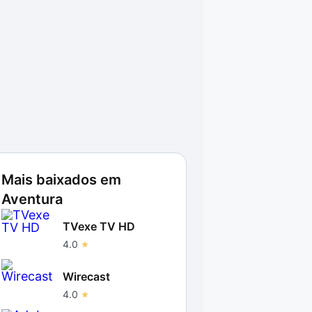
Mais baixados em
Aventura
TVexe TV HD
4.0
Wirecast
4.0