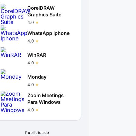
CorelDRAW
Graphics Suite
4.0
WhatsApp Iphone
4.0
WinRAR
4.0
Monday
4.0
Zoom Meetings
Para Windows
4.0