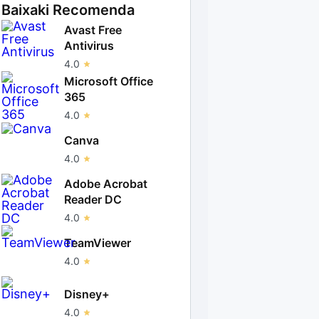
Baixaki Recomenda
Avast Free
Antivirus
4.0
Microsoft Office
365
4.0
Canva
4.0
Adobe Acrobat
Reader DC
4.0
TeamViewer
4.0
Disney+
4.0