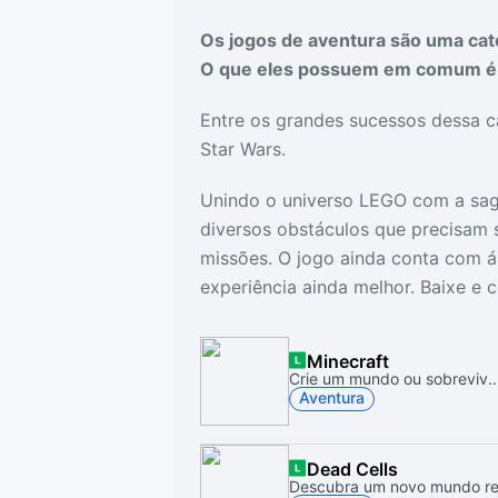
Drivers
Outros
Os jogos de aventura são uma cate
O que eles possuem em comum é a
Ver mais categori
Ver mais categori
Entre os grandes sucessos dessa c
Star Wars.
Unindo o universo LEGO com a saga 
diversos obstáculos que precisam 
missões. O jogo ainda conta com áu
experiência ainda melhor. Baixe e 
Minecraft
Crie um mundo ou sobreviv..
Aventura
Dead Cells
Descubra um novo mundo re.