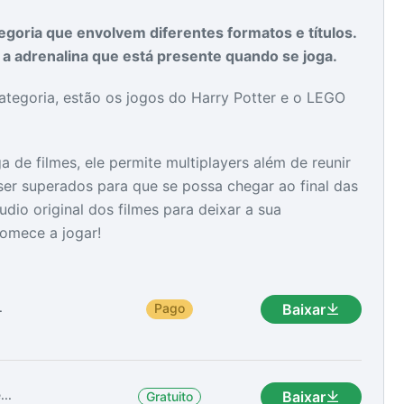
goria que envolvem diferentes formatos e títulos.
 adrenalina que está presente quando se joga.
as
as
ategoria, estão os jogos do Harry Potter e o LEGO
de filmes, ele permite multiplayers além de reunir
ser superados para que se possa chegar ao final das
dio original dos filmes para deixar a sua
comece a jogar!
.
Pago
Baixar
..
Baixar
Gratuito