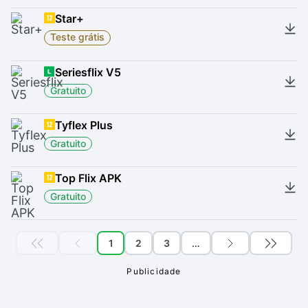
Star+
Teste grátis
Seriesflix V5
Gratuito
Tyflex Plus
Gratuito
Top Flix APK
Gratuito
1
2
3
…