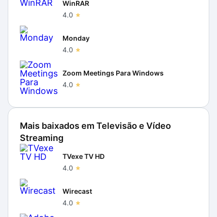
WinRAR
4.0
Monday
4.0
Zoom Meetings Para Windows
4.0
Mais baixados em
Televisão e Vídeo
Streaming
TVexe TV HD
4.0
Wirecast
4.0