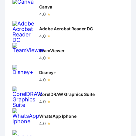
Canva
4.0
Adobe Acrobat Reader DC
4.0
TeamViewer
4.0
Disney+
4.0
CorelDRAW Graphics Suite
4.0
WhatsApp Iphone
4.0