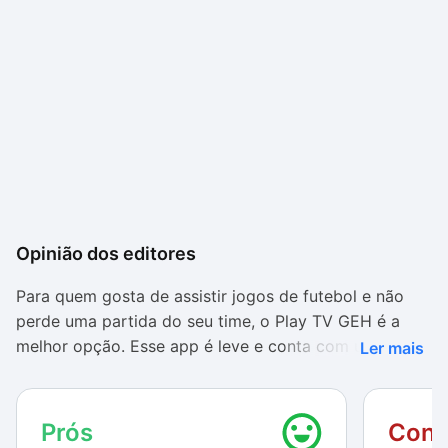
Opinião dos editores
Para quem gosta de assistir jogos de futebol e não
perde uma partida do seu time, o Play TV GEH é a
melhor opção. Esse app é leve e conta com um bom
Ler mais
número de opções disponíveis. Além disso, ele tem a
vantagem de ser gratuito e funcionar sem acesso à
internet e depois você pode acompanhar o placar do
Prós
Cont
seu time favorito no SporTV Gols.