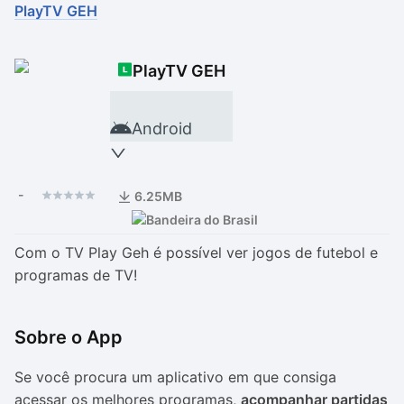
PlayTV GEH
Drivers
Outros
PlayTV GEH
Ver mais categori
Ver mais categori
Android
-
6.25MB
Com o TV Play Geh é possível ver jogos de futebol e
programas de TV!
Sobre o App
Se você procura um aplicativo em que consiga
acessar os melhores programas,
acompanhar partidas