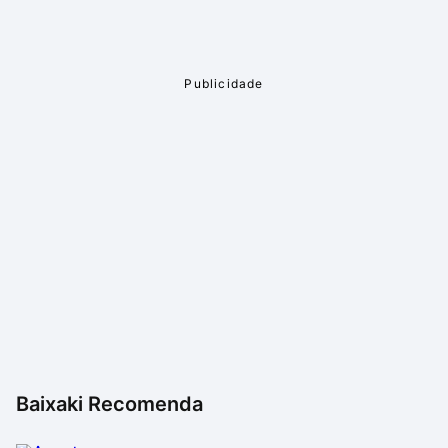
ser uma ótima opção também para quem busca além
de jogos de futebol.
Baixaki Recomenda