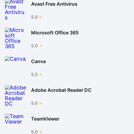
Avast Free Antivirus
5.0
Microsoft Office 365
5.0
Canva
5.0
Adobe Acrobat Reader DC
5.0
TeamViewer
5.0