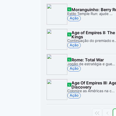
Moranguinho: Berry R
Estilo Temple Run: ajude ...
Ação
Age of Empires II: The
Kings
Continuação do premiado e..
Ação
Rome: Total War
Jogão de estratégia e gue...
Ação
Age Of Empires III: Ag
Discovery
Colonize as Américas na c...
Ação