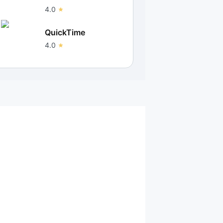
4.0
QuickTime
4.0