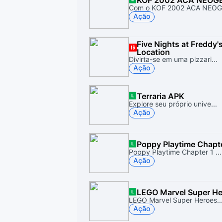
KOF 2002 ACA NEOG
Com o KOF 2002 ACA NEOGE
Ação
Five Nights at Freddy's
Location
Divirta-se em uma pizzari...
Ação
Terraria APK
Explore seu próprio unive...
Ação
Poppy Playtime Chapte
Poppy Playtime Chapter 1 ...
Ação
LEGO Marvel Super H
LEGO Marvel Super Heroes..
Ação