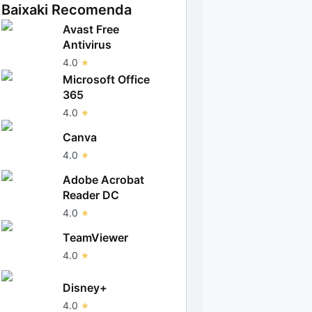
Baixaki Recomenda
Avast Free
Antivirus
4.0
Microsoft Office
365
4.0
Canva
4.0
Adobe Acrobat
Reader DC
4.0
TeamViewer
4.0
Disney+
4.0