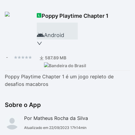
Drivers
Outros
Poppy Playtime Chapter 1
Ver mais categori
Ver mais categori
Android
-
587.89 MB
Poppy Playtime Chapter 1 é um jogo repleto de
desafios macabros
Sobre o App
Por Matheus Rocha da Silva
Atualizado em 22/09/2023 17h14min