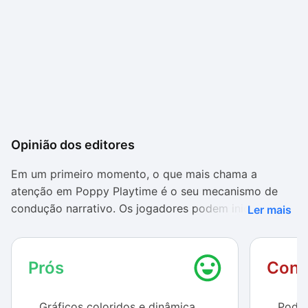
Opinião dos editores
Em um primeiro momento, o que mais chama a
atenção em
Poppy Playtime
é o seu mecanismo de
condução narrativo. Os jogadores podem iniciar sua
Ler mais
jornada em primeira pessoa e caminhar por um
cenário obscuro e repleto de incertezas, contando
com desafios cada vez mais assustadores.
Prós
Cont
Essa atmosfera de tensão está presente do primeiro
Gráficos coloridos e dinâmica
Pode 
momento até o desfecho e apenas os braços do