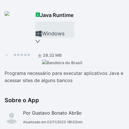
Drivers
Outros
Java Runtime
Ver mais categori
Ver mais categori
Windows
-
28.32 MB
Programa necessário para executar aplicativos Java e
acessar sites de alguns bancos
Sobre o App
Por Gustavo Bonato Abrão
Atualizado em 03/11/2023 18h32min