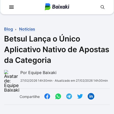
Voltar
Voltar
Apps
Jogos
Blog
Notícias
Comunicação
Utilidades para J
Betsul Lança o Único
Televisão e Víde
Em Terceira Pess
Aplicativo Nativo de Apostas
Vídeo
Aventura
da Categoria
Áudio
Ação
Por Equipe Baixaki
27/02/2026 14h30min
· Atualizado em 27/02/2026 14h30min
Imagem
Simuladores
Rede social
Esportes
Compartilhe
Antivírus
Infantil