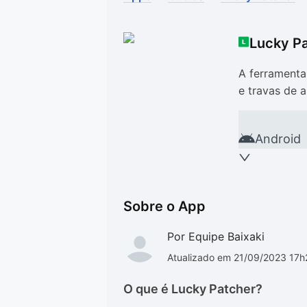
Drivers
Outros
Lucky P
Ver mais categori
Ver mais categori
A ferramenta
e travas de 
Android
Sobre o App
Por Equipe Baixaki
Atualizado em 21/09/2023 17h
O que é Lucky Patcher?