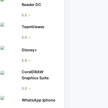
Reader DC
5.0
TeamViewer
5.0
Disney+
5.0
CorelDRAW
Graphics Suite
5.0
WhatsApp Iphone