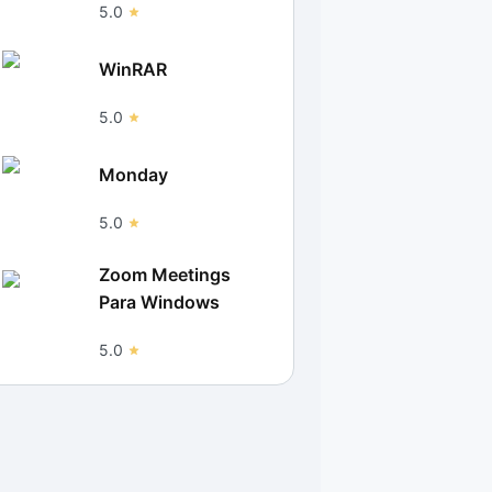
5.0
WinRAR
5.0
Monday
5.0
Zoom Meetings
Para Windows
5.0