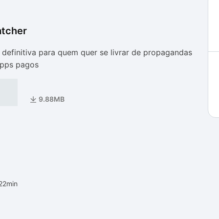
atcher
as
as
 definitiva para quem quer se livrar de propagandas
apps pagos
9.88MB
22min