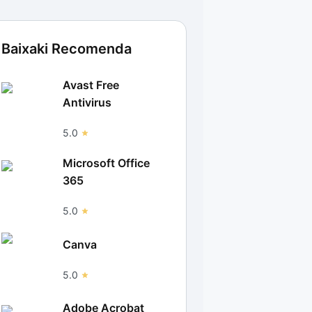
Baixaki Recomenda
Avast Free
Antivirus
5.0
Microsoft Office
365
5.0
Canva
5.0
Adobe Acrobat