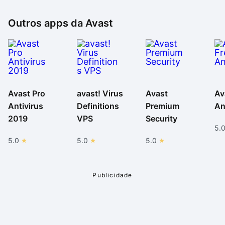
Outros apps da
Avast
Avast Pro
avast! Virus
Avast
Av
Antivirus
Definitions
Premium
An
2019
VPS
Security
5.
5.0
5.0
5.0