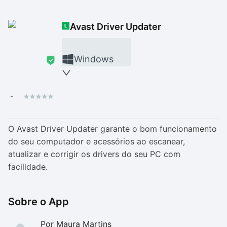
Drivers
Outros
Avast Driver Updater
Ver mais categori
Ver mais categori
Windows
-
O Avast Driver Updater garante o bom funcionamento
do seu computador e acessórios ao escanear,
atualizar e corrigir os drivers do seu PC com
facilidade.
Sobre o App
Por Maura Martins