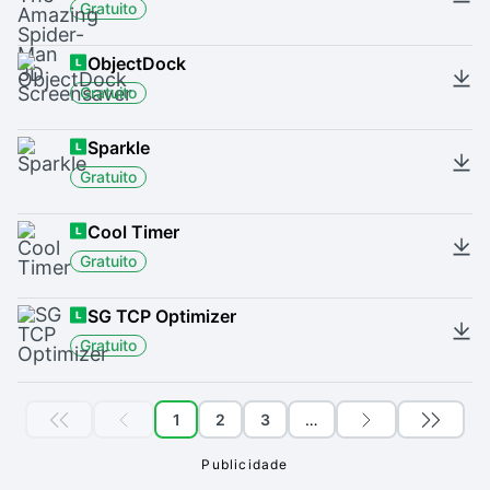
Gratuito
ObjectDock
Gratuito
Sparkle
Gratuito
Cool Timer
Gratuito
SG TCP Optimizer
Gratuito
1
2
3
…