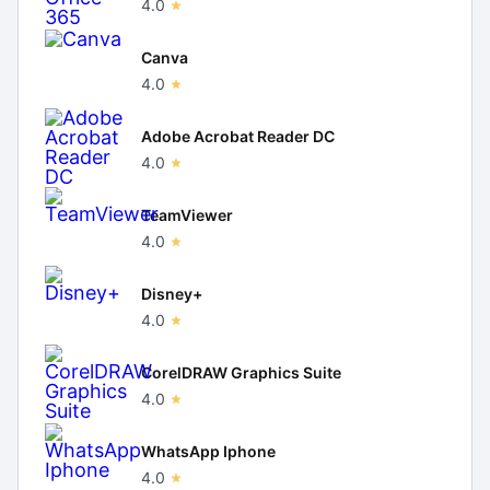
4.0
Canva
4.0
Adobe Acrobat Reader DC
4.0
TeamViewer
4.0
Disney+
4.0
CorelDRAW Graphics Suite
4.0
WhatsApp Iphone
4.0