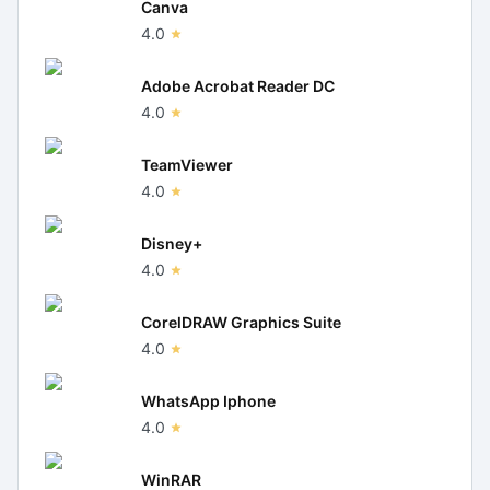
Canva
4.0
Adobe Acrobat Reader DC
4.0
TeamViewer
4.0
Disney+
4.0
CorelDRAW Graphics Suite
4.0
WhatsApp Iphone
4.0
WinRAR