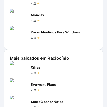
4.0
Monday
4.0
Zoom Meetings Para Windows
4.0
Mais baixados em
Raciocínio
Cifras
4.0
Everyone Piano
4.0
ScoreCleaner Notes