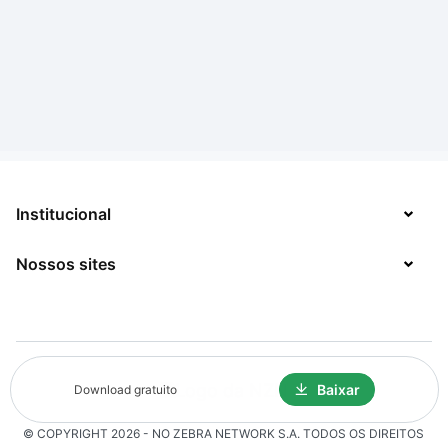
Institucional
Nossos sites
Sobre
Contato
TecMundo
Jobs
Mega Curioso
Política de Privacidade
Baixar
Download gratuito
Minha Série
Solicitação de Exclusão de Dados
© COPYRIGHT
2026
- NO ZEBRA NETWORK S.A.
TODOS OS DIREITOS
Click Jogos