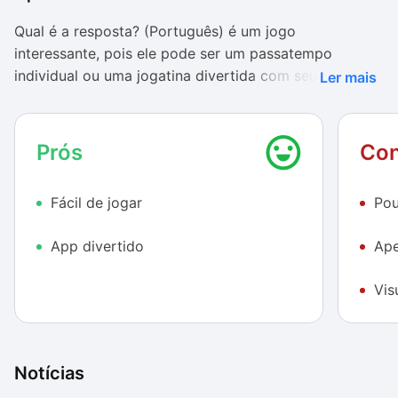
Qual é a resposta? (Português) é um jogo
interessante, pois ele pode ser um passatempo
individual ou uma jogatina divertida com seus amigos.
Ler mais
Seu ponto forte é a grande variedade de temas em
suas perguntas.
Prós
Con
Você vai responder questões sobre história, esportes,
ciência, celebridades, geografia, entre várias outras.
Fácil de jogar
Pou
Infelizmente, o número de perguntas é pequeno e elas
se repetem muitas vezes, mas mesmo assim, o jogo é
App divertido
Ape
válido.
Por outro lado, Qual é a resposta? (Português) é um
Vis
aplicativo recheado de falhas e aspectos negativos.
Sua interface é o primeiro problema. Ela apresenta um
visual antiquado e pouco atraente, com pouquíssimos
Notícias
recursos visuais.