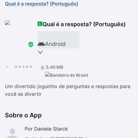
Qual é a resposta? (Português)
Drivers
Outros
Qual é a resposta? (Português)
Ver mais categori
Ver mais categori
Android
-
5.40 MB
Um divertido joguinho de perguntas e respostas para
você se divertir
Sobre o App
Por Daniele Starck