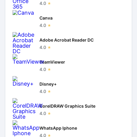
4.0
Canva
4.0
Adobe Acrobat Reader DC
4.0
TeamViewer
4.0
Disney+
4.0
CorelDRAW Graphics Suite
4.0
WhatsApp Iphone
4.0