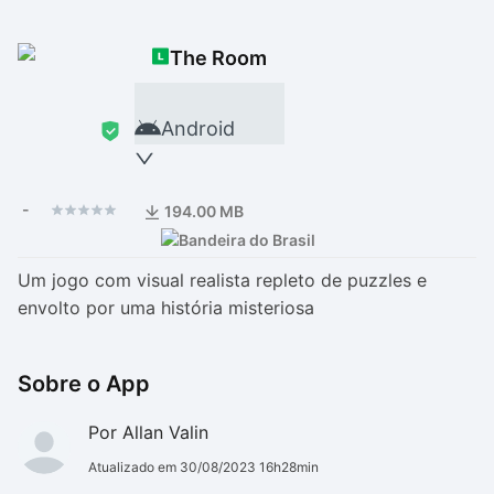
Drivers
Outros
The Room
Ver mais categori
Ver mais categori
Android
-
194.00 MB
Um jogo com visual realista repleto de puzzles e
envolto por uma história misteriosa
Sobre o App
Por Allan Valin
Atualizado em 30/08/2023 16h28min