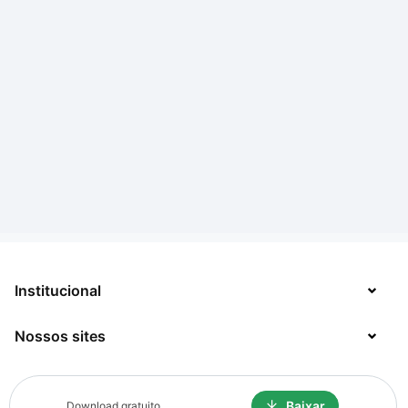
Institucional
Nossos sites
Sobre
Contato
TecMundo
Baixar
Download gratuito