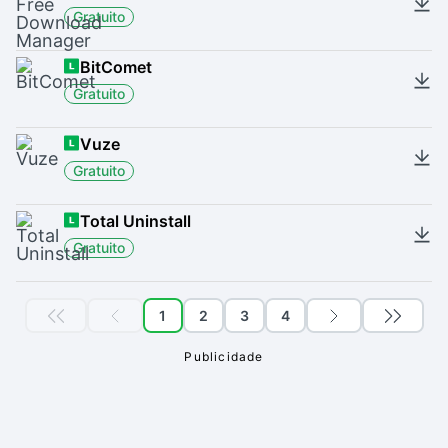
Gratuito
BitComet
Gratuito
Vuze
Gratuito
Total Uninstall
Gratuito
1
2
3
4