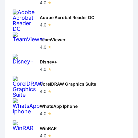
4.0
Adobe Acrobat Reader DC
4.0
TeamViewer
4.0
Disney+
4.0
CorelDRAW Graphics Suite
4.0
WhatsApp Iphone
4.0
WinRAR
4.0