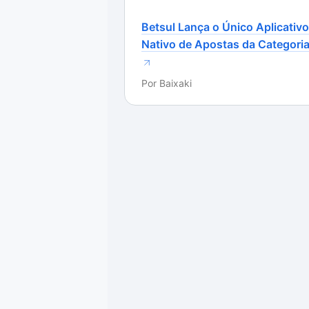
possível avaliar cada aplicativo ou
Betsul Lança o Único Aplicativo
dando de uma até cinco estrelas e
Nativo de Apostas da Categori
Por
Baixaki