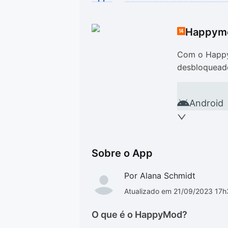
Drivers
Outros
Happym
Ver mais categori
Ver mais categori
Com o HappyM
desbloquead
Android
Sobre o App
Por Alana Schmidt
Atualizado em 21/09/2023 17
O que é o HappyMod?