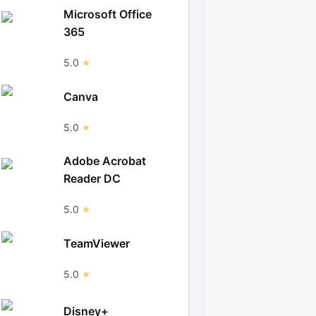
Microsoft Office
365
5.0
Canva
5.0
Adobe Acrobat
Reader DC
5.0
TeamViewer
5.0
Disney+