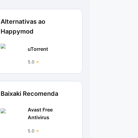
Alternativas ao
Happymod
uTorrent
5.0
Baixaki Recomenda
Avast Free
Antivirus
5.0