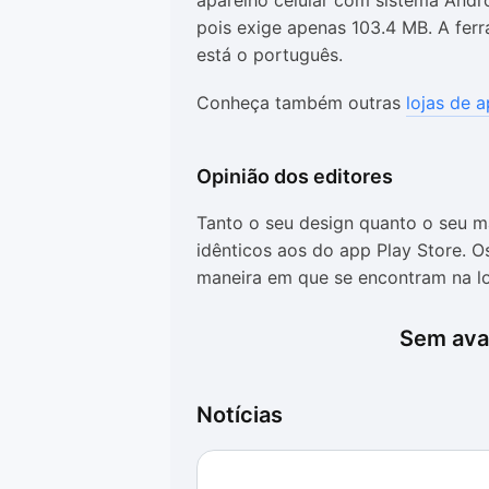
aparelho celular com sistema Andr
pois exige apenas 103.4 MB. A ferr
está o português.
Conheça também outras
lojas de a
Opinião dos editores
Tanto o seu design quanto o seu m
idênticos aos do app Play Store.
maneira em que se encontram na loj
selecionar um, além do aplicativo o
todos os itens (tanto os que são 
Sem aval
ser obtidos dentro dele. Basta cli
HappyMod APK
Notícias
O HappyMod, certamente, cumpre c
os arquivos são abertos sem mostr