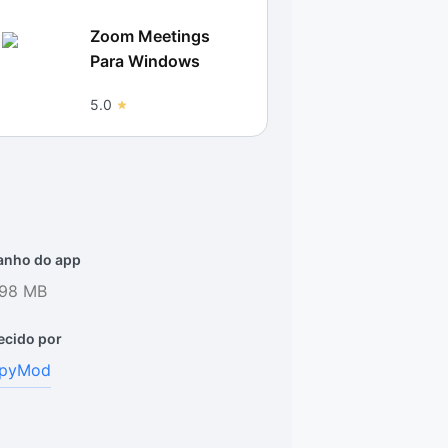
Zoom Meetings
Para Windows
5.0
nho do app
.98 MB
ecido por
pyMod