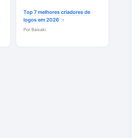
 item, logo abaixo nas suas respectivas páginas,
Top 7 melhores criadores de
 se caso quiser, você pode fazer algum comentário.
a
logos em 2026
Por
Baixaki