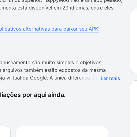
oid 4.1 ou superior. HappyMod não é um app pesado,
amenta está disponível em 29 idiomas, entre eles
plicativos alternativas para baixar seu APK.
anuseamento são muito simples e objetivos,
 Os arquivos também estão expostos da mesma
a virtual da Google. A única diferença é que, ao
Ler mais
riginal, logo abaixo, será mostrada uma lista de
originalmente gratuitos quanto os pagos) que podem
iações por aqui ainda.
car e fazer o download normalmente
om o que promete, pois os downloads são feitos e
arem algum tipo de problema. Além disso, é