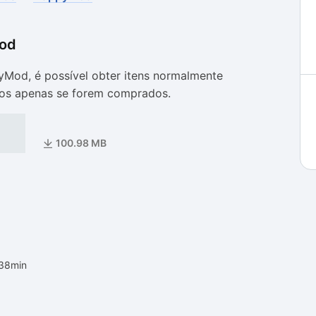
od
as
as
od, é possível obter itens normalmente
os apenas se forem comprados.
100.98 MB
h38min