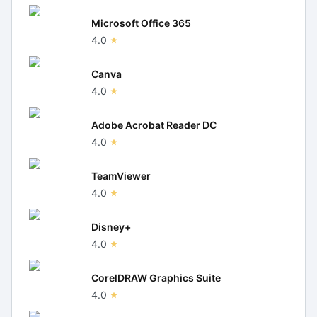
Microsoft Office 365
4.0
Canva
4.0
Adobe Acrobat Reader DC
4.0
TeamViewer
4.0
Disney+
4.0
CorelDRAW Graphics Suite
4.0