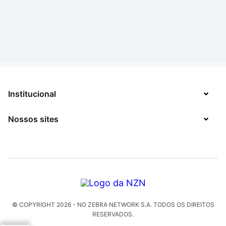
Institucional
Nossos sites
Sobre
Contato
TecMundo
Jobs
Mega Curioso
Política de Privacidade
Minha Série
Solicitação de Exclusão de Dados
© COPYRIGHT
2026
- NO ZEBRA NETWORK S.A.
TODOS OS DIREITOS
Click Jogos
RESERVADOS.