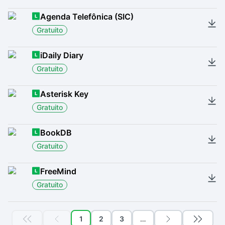
Agenda Telefônica (SIC)
Gratuito
iDaily Diary
Gratuito
Asterisk Key
Gratuito
BookDB
Gratuito
FreeMind
Gratuito
1
2
3
…