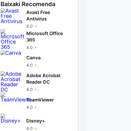
Baixaki Recomenda
Avast Free
Antivirus
4.0
Microsoft Office
365
4.0
Canva
4.0
Adobe Acrobat
Reader DC
4.0
TeamViewer
4.0
Disney+
4.0