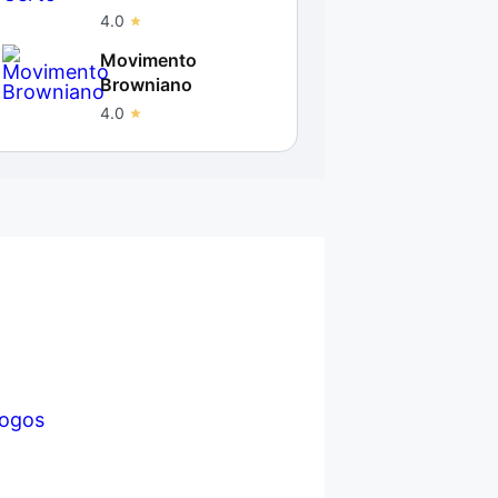
4.0
Movimento
Browniano
4.0