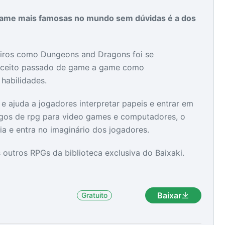
game mais famosas no mundo sem dúvidas é a dos
as
as
iros como Dungeons and Dragons foi se
nceito passado de game a game como
habilidades.
 e ajuda a jogadores interpretar papeis e entrar em
ogos de rpg para video games e computadores, o
ria e entra no imaginário dos jogadores.
 outros RPGs da biblioteca exclusiva do Baixaki.
.
Baixar
Gratuito