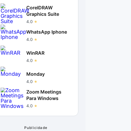
CorelDRAW
Graphics Suite
4.0
WhatsApp Iphone
4.0
WinRAR
4.0
Monday
4.0
Zoom Meetings
Para Windows
4.0