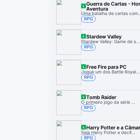
Guerra de Cartas - Ho
Aventura
Uma batalha de cartas com..
RPG
Stardew Valley
Stardew Valley: Game de s...
RPG
Free Fire para PC
Jogue um dos Battle Royal...
RPG
Tomb Raider
O primeiro jogo da série ...
RPG
Harry Potter e a Câma
Seja Harry Potter e decif...
RPG