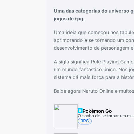
Drivers
Outros
Uma das categorias do universo 
jogos de rpg.
Ver mais categori
Ver mais categori
Uma ideia que começou nos tabule
aprimorando e se tornando um co
desenvolvimento de personagem e 
A sigla significa Role Playing Game
um mundo fantástico único. Nos j
sistema dá mais força para a histó
Baixe agora Naruto Online e muitos
Pokémon Go
O sonho de se tornar um m..
RPG