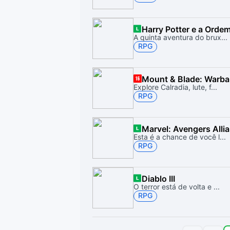
Harry Potter e a Ordem
A quinta aventura do brux...
RPG
Mount & Blade: Warb
Explore Calradia, lute, f...
RPG
Marvel: Avengers Alli
Esta é a chance de você l...
RPG
Diablo III
O terror está de volta e ...
RPG