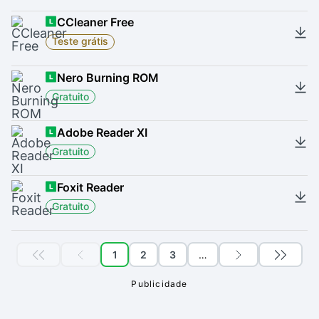
CCleaner Free
Teste grátis
Nero Burning ROM
Gratuito
Adobe Reader XI
Gratuito
Foxit Reader
Gratuito
1
2
3
…