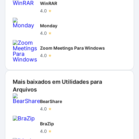
WinRAR
4.0
Monday
4.0
Zoom Meetings Para Windows
4.0
Mais baixados em
Utilidades para
Arquivos
BearShare
4.0
BraZip
4.0