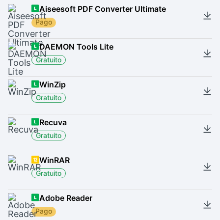
Aiseesoft PDF Converter Ultimate
Pago
DAEMON Tools Lite
Gratuito
WinZip
Gratuito
Recuva
Gratuito
WinRAR
Gratuito
Adobe Reader
Pago