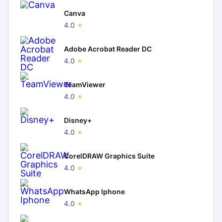
Canva
4.0
Adobe Acrobat Reader DC
4.0
TeamViewer
4.0
Disney+
4.0
CorelDRAW Graphics Suite
4.0
WhatsApp Iphone
4.0