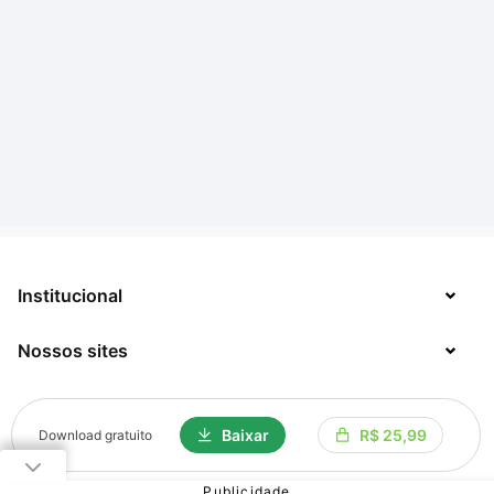
Institucional
Nossos sites
Sobre
Contato
TecMundo
Baixar
R$ 25,99
Download gratuito
Jobs
Mega Curioso
Política de Privacidade