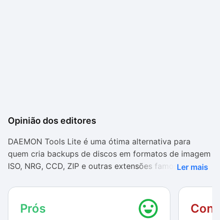
Opinião dos editores
DAEMON Tools Lite é uma ótima alternativa para
quem cria backups de discos em formatos de imagem
ISO, NRG, CCD, ZIP e outras extensões famosas. O
Ler mais
aplicativo mostrou-se estável durante nossos testes e
ocupou uma quantia bem baixa de memória, o que
torna-o numa opção excelente para quaisquer
Prós
Cont
usuários.