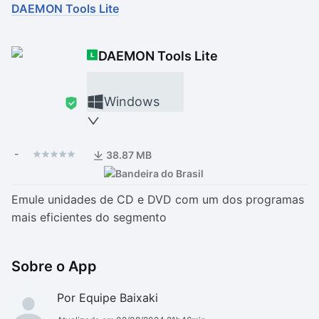
DAEMON Tools Lite
Drivers
Outros
DAEMON Tools Lite
Ver mais categori
Ver mais categori
Windows
-
38.87 MB
Emule unidades de CD e DVD com um dos programas
mais eficientes do segmento
Sobre o App
Por Equipe Baixaki