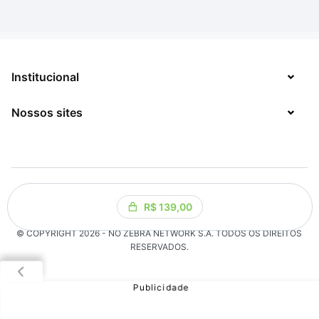
Institucional
Nossos sites
Sobre
Contato
TecMundo
Jobs
Mega Curioso
Política de Privacidade
Minha Série
R$ 139,00
Solicitação de Exclusão de Dados
© COPYRIGHT
2026
- NO ZEBRA NETWORK S.A.
TODOS OS DIREITOS
Click Jogos
RESERVADOS.
The Brief
Voxel