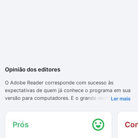
Opinião dos editores
O Adobe Reader corresponde com sucesso às
expectativas de quem já conhece o programa em sua
versão para computadores. E o grande destaque do
Ler mais
app fica por conta de sua simplicidade e elegância,
deixando a leitura de arquivos em PDF no Android
algo confortável e interessante.
Prós
Con
Se de início o aplicativo pecou nesse aspecto — não