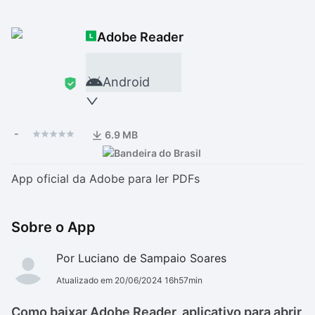
Drivers
Outros
Adobe Reader
Ver mais categori
Ver mais categori
Android
-
6.9 MB
App oficial da Adobe para ler PDFs
Sobre o App
Por Luciano de Sampaio Soares
Atualizado em 20/06/2024 16h57min
Como baixar Adobe Reader aplicativo para abrir