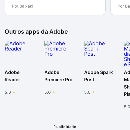
Por
Baixaki
Por
Ba
gosta de fazer leituras e estudos no Android, com
excelente adaptação do popular programa para os
gadgets com sistema operacional da Google.
Outros apps da
Adobe
Adobe
Adobe
Adobe Spark
Ad
Reader
Premiere Pro
Post
Ma
Sh
5.0
5.0
5.0
Pl
5.