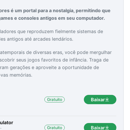
es é um portal para a nostalgia, permitindo que
ogames e consoles antigos em seu computador.
as
as
ladores que reproduzem fielmente sistemas de
es antigos até arcades lendários.
 atemporais de diversas eras, você pode mergulhar
obrir seus jogos favoritos de infância. Traga de
ram gerações e aproveite a oportunidade de
novas memórias.
Baixar
Gratuito
ulator
.
Baixar
Gratuito