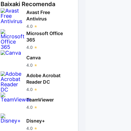
Baixaki Recomenda
Avast Free
Antivirus
4.0
Microsoft Office
365
4.0
Canva
4.0
Adobe Acrobat
Reader DC
4.0
TeamViewer
4.0
Disney+
4.0