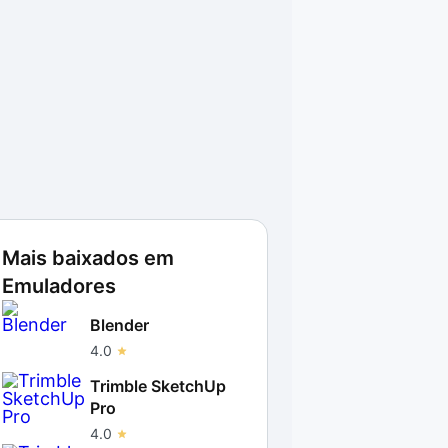
Mais baixados em
Emuladores
Blender
4.0
Trimble SketchUp
Pro
4.0