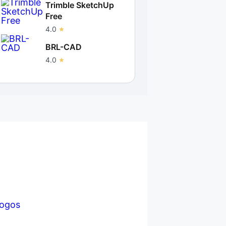
Trimble SketchUp
Free
4.0
BRL-CAD
4.0