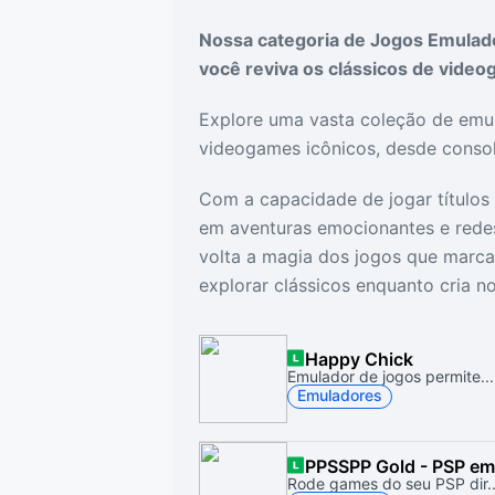
Drivers
Outros
Nossa categoria de Jogos Emulador
você reviva os clássicos de vide
Ver mais categori
Ver mais categori
Explore uma vasta coleção de emu
videogames icônicos, desde consol
Com a capacidade de jogar títulos
em aventuras emocionantes e redesc
volta a magia dos jogos que marca
explorar clássicos enquanto cria 
Happy Chick
Emulador de jogos permite...
Emuladores
PPSSPP Gold - PSP em
Rode games do seu PSP dir..