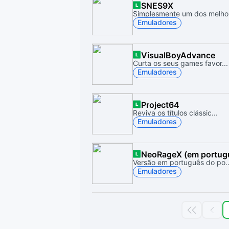
SNES9X
Simplesmente um dos melho.
Emuladores
VisualBoyAdvance
Curta os seus games favor...
Emuladores
Project64
Reviva os títulos clássic...
Emuladores
NeoRageX (em portug
Versão em português do po..
Emuladores