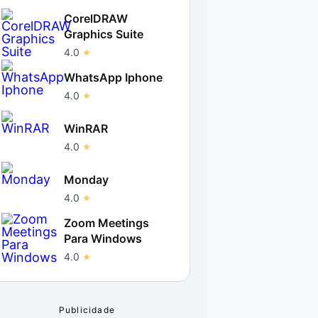
CorelDRAW
Graphics Suite
4.0
WhatsApp Iphone
4.0
WinRAR
4.0
Monday
4.0
Zoom Meetings
Para Windows
4.0