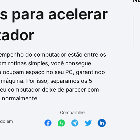
s para acelerar
as
as
tador
empenho do computador estão entre os
om rotinas simples, você consegue
só ocupam espaço no seu PC, garantindo
áquina. Por isso, separamos os 5
seu computador deixe de parecer com
ar normalmente
Compartilhe
ado em