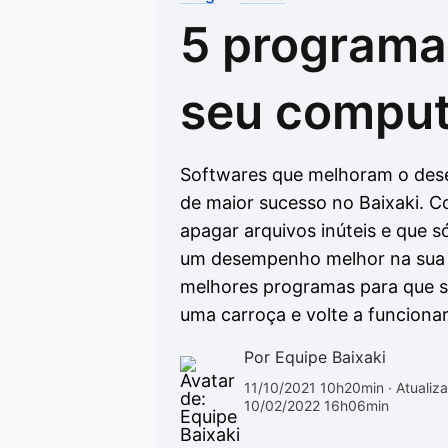
5 programa
Drivers
Outros
Ver mais categori
Ver mais categori
seu compu
Softwares que melhoram o des
de maior sucesso no Baixaki. C
apagar arquivos inúteis e que 
um desempenho melhor na sua m
melhores programas para que 
uma carroça e volte a funcion
Por Equipe Baixaki
11/10/2021 10h20min
· Atualiz
10/02/2022 16h06min