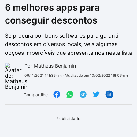
6 melhores apps para
Drivers
Outros
conseguir descontos
Ver mais categori
Ver mais categori
Se procura por bons softwares para garantir
descontos em diversos locais, veja algumas
opções imperdíveis que apresentamos nesta lista
Por Matheus Benjamin
09/11/2021 14h35min
· Atualizado em 10/02/2022 16h06min
Compartilhe