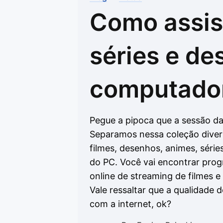
Como assist
Drivers
Outros
Ver mais categori
Ver mais categori
séries e de
computado
Pegue a pipoca que a sessão da
Separamos nessa coleção divers
filmes, desenhos, animes, série
do PC. Você vai encontrar prog
online de streaming de filmes e
Vale ressaltar que a qualidade
com a internet, ok?