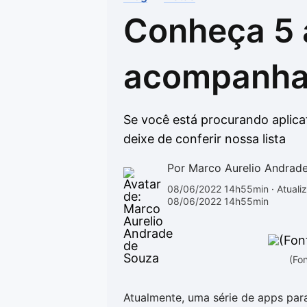
Conheça 5 
Drivers
Outros
Ver mais categori
Ver mais categori
acompanhar
Se você está procurando aplica
deixe de conferir nossa lista
Por Marco Aurelio Andrad
08/06/2022 14h55min
· Atuali
08/06/2022 14h55min
(Fon
Atualmente, uma série de apps par