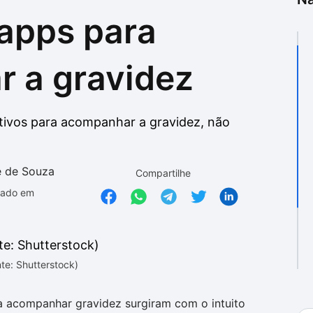
apps para
as
as
 a gravidez
tivos para acompanhar a gravidez, não
e de Souza
Compartilhe
zado em
te: Shutterstock)
a acompanhar gravidez surgiram com o intuito