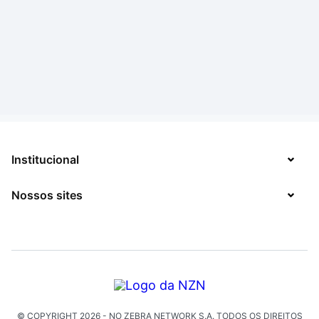
Institucional
Nossos sites
Sobre
Contato
TecMundo
Jobs
Mega Curioso
Política de Privacidade
Minha Série
Solicitação de Exclusão de Dados
© COPYRIGHT
2026
- NO ZEBRA NETWORK S.A.
TODOS OS DIREITOS
Click Jogos