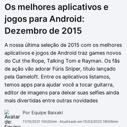
Os melhores aplicativos e
Drivers
Outros
jogos para Android:
Ver mais categori
Ver mais categori
Dezembro de 2015
A nossa última seleção de 2015 com os melhores
aplicativos e jogos de Android traz games novos
do Cut the Rope, Talking Tom e Rayman. Os fãs
de ação vão adorar Fúris Sniper, título lançado
pela Gameloft. Entre os aplicativos listamos,
temos apps para ajudar você a tocar guitarra,
editor de imagens para deixar suas selfies ainda
mais divertidas entre outras novidades
Por Equipe Baixaki
11/10/2021 10h20min
· Atualizado em 10/02/2022 16h06min