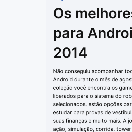
Os melhore
Drivers
Outros
Ver mais categori
Ver mais categori
para Androi
2014
Não conseguiu acompanhar tod
Android durante o mês de agos
coleção você encontra os game
liberados para o sistema do ro
selecionados, estão opções para
estudar para provas de vestibul
suas finanças e muito mais. A jo
ação, simulação, corrida, tower