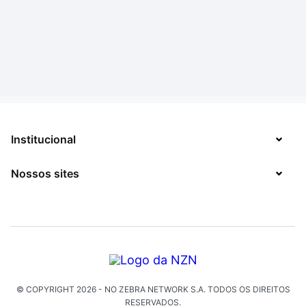
Institucional
Nossos sites
Sobre
Contato
TecMundo
Jobs
Mega Curioso
Política de Privacidade
Minha Série
Solicitação de Exclusão de Dados
© COPYRIGHT
2026
- NO ZEBRA NETWORK S.A.
TODOS OS DIREITOS
Click Jogos
RESERVADOS.