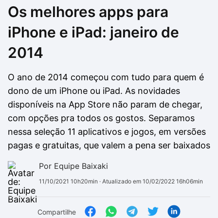
Os melhores apps para
Drivers
Outros
iPhone e iPad: janeiro de
Ver mais categori
Ver mais categori
2014
O ano de 2014 começou com tudo para quem é
dono de um iPhone ou iPad. As novidades
disponíveis na App Store não param de chegar,
com opções pra todos os gostos. Separamos
nessa seleção 11 aplicativos e jogos, em versões
pagas e gratuitas, que valem a pena ser baixados
Por Equipe Baixaki
11/10/2021 10h20min
· Atualizado em 10/02/2022 16h06min
Compartilhe