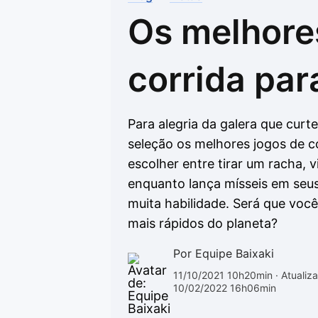
Os melhore
Drivers
Outros
Ver mais categori
Ver mais categori
corrida par
Para alegria da galera que cur
seleção os melhores jogos de c
escolher entre tirar um racha, v
enquanto lança mísseis em seus
muita habilidade. Será que você
mais rápidos do planeta?
Por Equipe Baixaki
11/10/2021 10h20min
· Atualiz
10/02/2022 16h06min