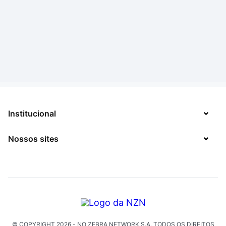
Institucional
Nossos sites
Sobre
Contato
TecMundo
Jobs
Mega Curioso
Política de Privacidade
Minha Série
Solicitação de Exclusão de Dados
© COPYRIGHT
2026
- NO ZEBRA NETWORK S.A.
TODOS OS DIREITOS
Click Jogos