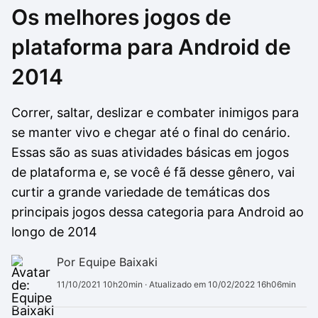
Os melhores jogos de
Drivers
Outros
plataforma para Android de
Ver mais categori
Ver mais categori
2014
Correr, saltar, deslizar e combater inimigos para
se manter vivo e chegar até o final do cenário.
Essas são as suas atividades básicas em jogos
de plataforma e, se você é fã desse gênero, vai
curtir a grande variedade de temáticas dos
principais jogos dessa categoria para Android ao
longo de 2014
Por Equipe Baixaki
11/10/2021 10h20min
· Atualizado em 10/02/2022 16h06min