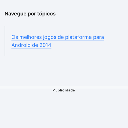
Navegue por tópicos
Os melhores jogos de plataforma para
Android de 2014