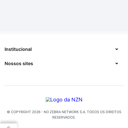
Institucional
Nossos sites
Sobre
Contato
TecMundo
Jobs
Mega Curioso
Política de Privacidade
Minha Série
Solicitação de Exclusão de Dados
© COPYRIGHT
2026
- NO ZEBRA NETWORK S.A.
TODOS OS DIREITOS
Click Jogos
RESERVADOS.
The Brief