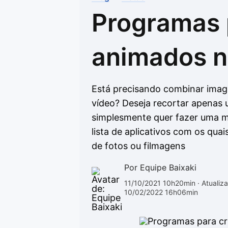
Programas p
Drivers
Outros
Ver mais categori
Ver mais categori
animados 
Está precisando combinar imag
vídeo? Deseja recortar apenas
simplesmente quer fazer uma m
lista de aplicativos com os quai
de fotos ou filmagens
Por Equipe Baixaki
11/10/2021 10h20min
· Atualiz
10/02/2022 16h06min