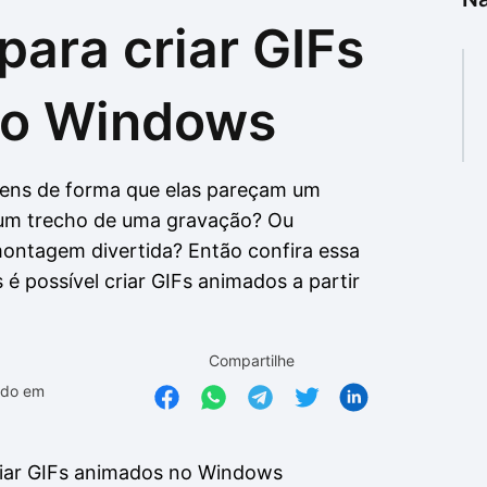
ara criar GIFs
as
as
no Windows
ens de forma que elas pareçam um
 um trecho de uma gravação? Ou
ontagem divertida? Então confira essa
s é possível criar GIFs animados a partir
Compartilhe
ado em