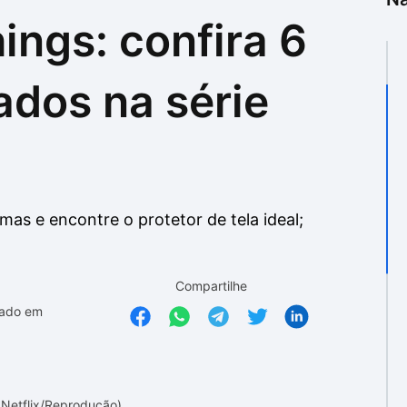
ings: confira 6
as
as
ados na série
mas e encontre o protetor de tela ideal;
Compartilhe
zado em
 Netflix/Reprodução)