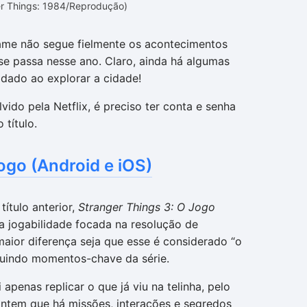
er Things: 1984/Reprodução)
ame não segue fielmente os acontecimentos
se passa nesse ano. Claro, ainda há algumas
idado ao explorar a cidade!
lvido pela Netflix, é preciso ter conta e senha
 título.
ogo (Android e iOS)
ítulo anterior,
Stranger Things 3: O Jogo
a jogabilidade focada na resolução de
aior diferença seja que esse é considerado “o
guindo momentos-chave da série.
 apenas replicar o que já viu na telinha, pelo
antem que há missões, interações e segredos