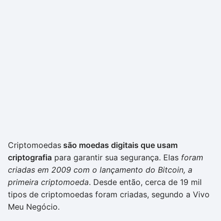
Criptomoedas
são moedas digitais que usam
criptografia
para garantir sua segurança. Elas
foram
criadas em 2009 com o lançamento do Bitcoin, a
primeira criptomoeda
. Desde então, cerca de 19 mil
tipos de criptomoedas foram criadas, segundo a Vivo
Meu Negócio.