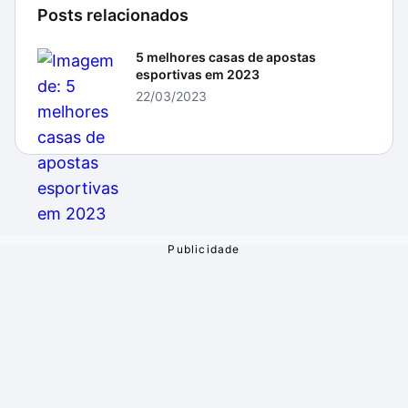
Posts relacionados
5 melhores casas de apostas
esportivas em 2023
22/03/2023