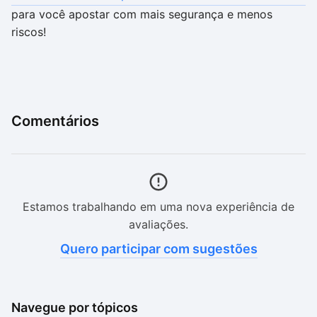
para você apostar com mais segurança e menos
riscos!
Comentários
Estamos trabalhando em uma nova experiência de
avaliações.
Quero participar com sugestões
Navegue por tópicos