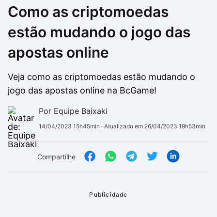
Como as criptomoedas
Drivers
Outros
estão mudando o jogo das
Ver mais categori
Ver mais categori
apostas online
Veja como as criptomoedas estão mudando o
jogo das apostas online na BcGame!
Por Equipe Baixaki
14/04/2023 15h45min
· Atualizado em 26/04/2023 19h53min
Compartilhe