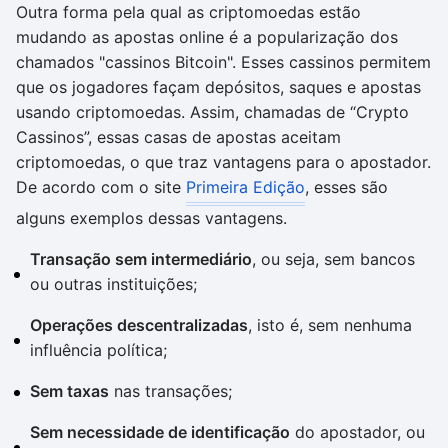
Outra forma pela qual as criptomoedas estão
mudando as apostas online é a popularização dos
chamados "cassinos Bitcoin". Esses cassinos permitem
que os jogadores façam depósitos, saques e apostas
usando criptomoedas. Assim, chamadas de “Crypto
Cassinos”, essas casas de apostas aceitam
criptomoedas, o que traz vantagens para o apostador.
De acordo com o site
Primeira Edição
, esses são
alguns exemplos dessas vantagens.
Transação sem intermediário
, ou seja, sem bancos
ou outras instituições;
Operações descentralizadas
, isto é, sem nenhuma
influência política;
Sem taxas
nas transações;
Sem necessidade de identificação
do apostador, ou