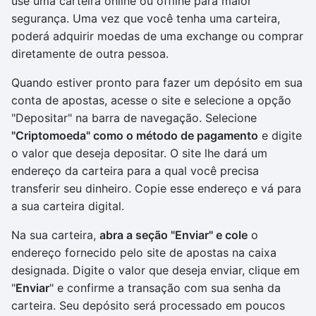
use uma carteira online ou offline para maior
segurança. Uma vez que você tenha uma carteira,
poderá adquirir moedas de uma exchange ou comprar
diretamente de outra pessoa.
Quando estiver pronto para fazer um depósito em sua
conta de apostas, acesse o site e selecione a opção
"Depositar" na barra de navegação. Selecione
"Criptomoeda" como o método de pagamento
e digite
o valor que deseja depositar. O site lhe dará um
endereço da carteira para a qual você precisa
transferir seu dinheiro. Copie esse endereço e vá para
a sua carteira digital.
Na sua carteira,
abra a seção "Enviar" e cole
o
endereço fornecido pelo site de apostas na caixa
designada. Digite o valor que deseja enviar, clique em
"
Enviar
" e confirme a transação com sua senha da
carteira. Seu depósito será processado em poucos