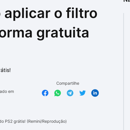
aplicar o filtro
as
as
orma gratuita
átis!
Compartilhe
zado em
o do PS2 grátis! (Remini/Reprodução)