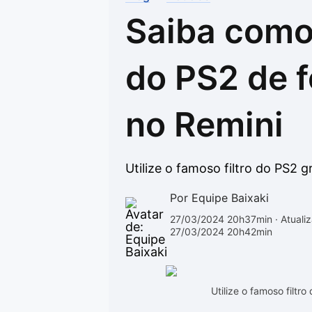
Saiba como 
Drivers
Outros
Ver mais categori
Ver mais categori
do PS2 de f
no Remini
Utilize o famoso filtro do PS2 gr
Por Equipe Baixaki
27/03/2024 20h37min
· Atuali
27/03/2024 20h42min
Utilize o famoso filtr