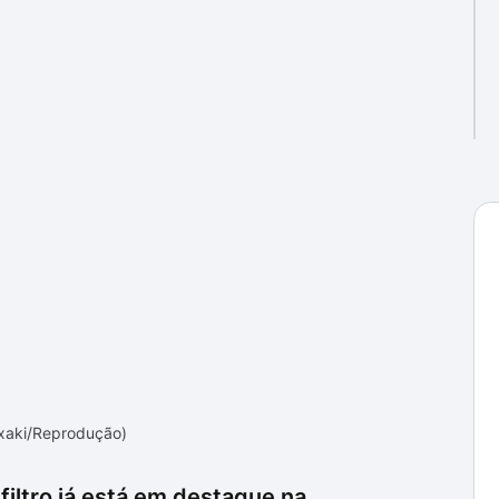
xaki/Reprodução)
 filtro já está em destaque na