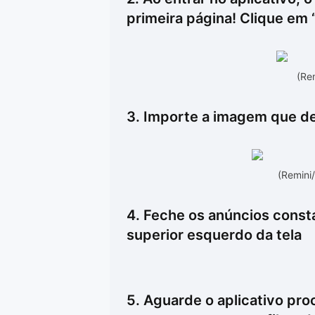
primeira página! Clique em
(Re
3. Importe a imagem que de
(Remini
4. Feche os anúncios consta
superior esquerdo da tela
5. Aguarde o aplicativo pro