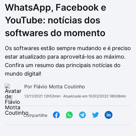
WhatsApp, Facebook e
Drivers
Outros
YouTube: notícias dos
Ver mais categori
Ver mais categori
softwares do momento
Os softwares estão sempre mudando e é preciso
estar atualizado para aproveitá-los ao máximo.
Confira um resumo das principais notícias do
mundo digital!
Por Flávio Motta Coutinho
12/11/2021 12h53min
· Atualizado em 10/02/2022 16h08min
Compartilhe