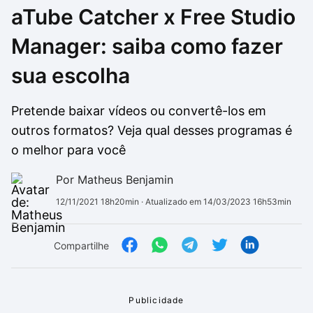
aTube Catcher x Free Studio
Drivers
Outros
Manager: saiba como fazer
Ver mais categori
Ver mais categori
sua escolha
Pretende baixar vídeos ou convertê-los em
outros formatos? Veja qual desses programas é
o melhor para você
Por Matheus Benjamin
12/11/2021 18h20min
· Atualizado em 14/03/2023 16h53min
Compartilhe