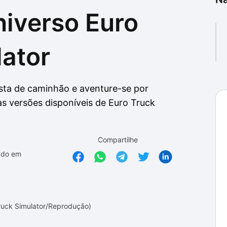
niverso Euro
as
as
lator
sta de caminhão e aventure-se por
s versões disponíveis de Euro Truck
Compartilhe
ado em
Truck Simulator/Reprodução)