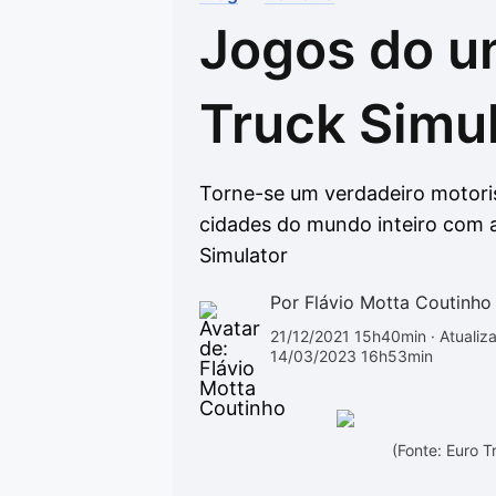
Jogos do u
Drivers
Outros
Ver mais categori
Ver mais categori
Truck Simu
Torne-se um verdadeiro motori
cidades do mundo inteiro com a
Simulator
Por Flávio Motta Coutinho
21/12/2021 15h40min
· Atualiz
14/03/2023 16h53min
(Fonte: Euro 