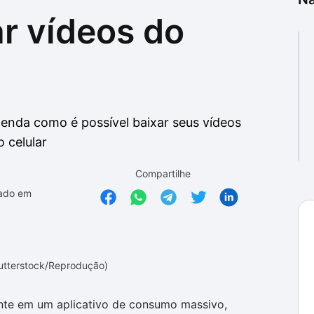
r vídeos do
as
as
tenda como é possível baixar seus vídeos
 celular
Compartilhe
zado em
hutterstock/Reprodução)
nte em um aplicativo de consumo massivo,