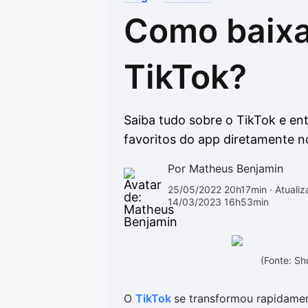
Como baixa
Drivers
Outros
Ver mais categori
Ver mais categori
TikTok?
Saiba tudo sobre o TikTok e en
favoritos do app diretamente no
Por Matheus Benjamin
25/05/2022 20h17min
· Atuali
14/03/2023 16h53min
(Fonte: S
O
TikTok
se transformou rapidame