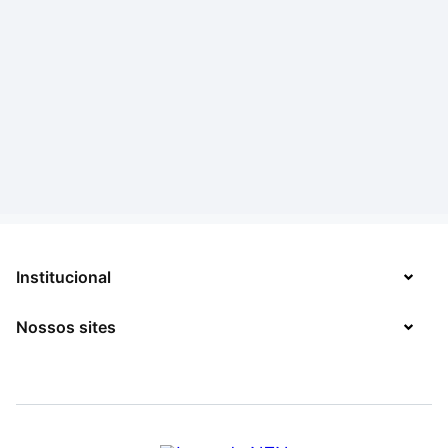
Institucional
Nossos sites
Sobre
Contato
TecMundo
Jobs
Mega Curioso