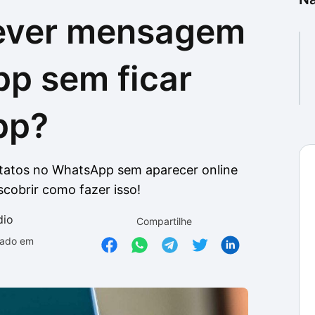
ever mensagem
as
as
p sem ficar
pp?
tatos no WhatsApp sem aparecer online
cobrir como fazer isso!
dio
Compartilhe
zado em