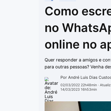
Como escr
Drivers
Outros
Ver mais categori
Ver mais categori
no WhatsAp
online no a
Quer responder a amigos e con
para outras pessoas? Venha des
Por André Luis Dias Custo
02/03/2022 22h48min
· Atuali
14/03/2023 16h53min